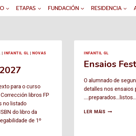
IO
ETAPAS
FUNDACIÓN
RESIDENCIA
L
|
INFANTIL GL
|
NOVAS
INFANTIL GL
Ensaios Fest
-2027
O alumnado de segundo
texto para o curso
detalles nos ensaios p
Corrección libros FP
….preparados…listos….a
 no listado
ENSAIOS
ISBN do libro da
LER MÁIS
FESTIVAL
regabilidade de 1º
INFANTIL