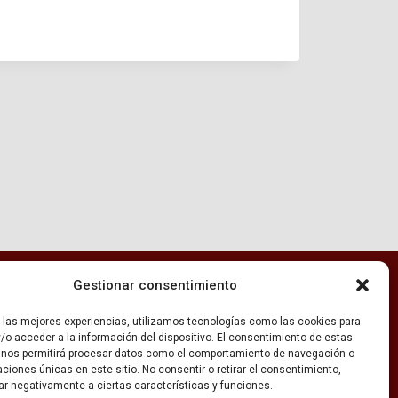
ONTACTO
:
Gestionar consentimiento
Rúa Valle-Inclán 1-3, 15011 A Coruña
r las mejores experiencias, utilizamos tecnologías como las cookies para
(+34) 981 251 090
/o acceder a la información del dispositivo. El consentimiento de estas
 nos permitirá procesar datos como el comportamiento de navegación o
caciones únicas en este sitio. No consentir o retirar el consentimiento,
secretaria@fhsm.es
ar negativamente a ciertas características y funciones.