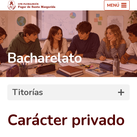
Saltar
MENÚ
ao
contido
Bacharelato
Titorías
Carácter privado