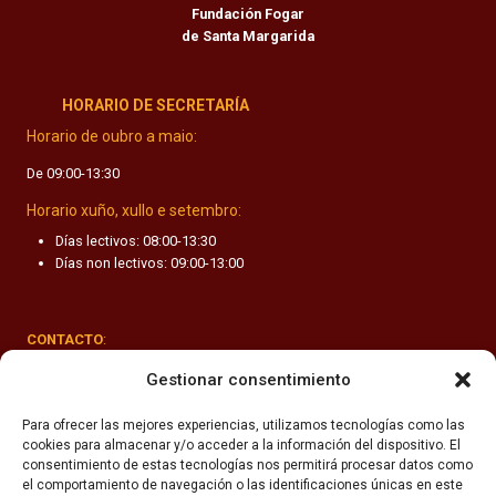
Fundación Fogar
de Santa Margarida
HORARIO DE SECRETARÍA
Horario de oubro a maio:
De 09:00-13:30
Horario xuño, xullo e setembro:
Días lectivos: 08:00-13:30
Días non lectivos: 09:00-13:00
CONTACTO
:
Rúa Valle-Inclán 1-3, 15011 A Coruña
Gestionar consentimiento
(+34) 981 251 090
Para ofrecer las mejores experiencias, utilizamos tecnologías como las
cookies para almacenar y/o acceder a la información del dispositivo. El
secretaria@fhsm.es
consentimiento de estas tecnologías nos permitirá procesar datos como
el comportamiento de navegación o las identificaciones únicas en este