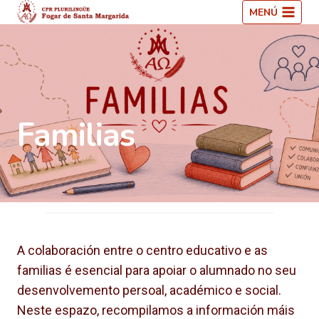
Saltar
MENÚ
ao
contido
Familias
A colaboración entre o centro educativo e as
familias é esencial para apoiar o alumnado no seu
desenvolvemento persoal, académico e social.
Neste espazo, recompilamos a información máis