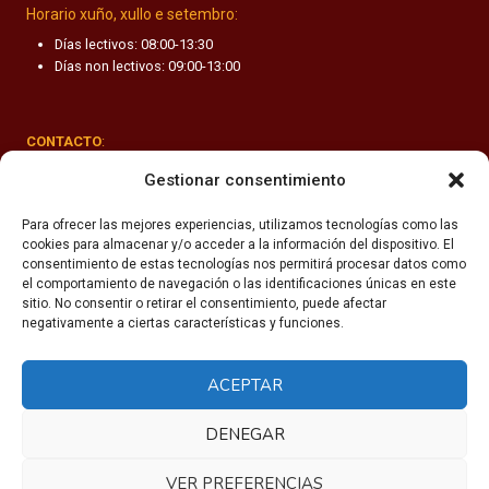
Horario xuño, xullo e setembro:
Días lectivos: 08:00-13:30
Días non lectivos: 09:00-13:00
CONTACTO
:
Rúa Valle-Inclán 1-3, 15011 A Coruña
Gestionar consentimiento
(+34) 981 251 090
Para ofrecer las mejores experiencias, utilizamos tecnologías como las
cookies para almacenar y/o acceder a la información del dispositivo. El
secretaria@fhsm.es
consentimiento de estas tecnologías nos permitirá procesar datos como
el comportamiento de navegación o las identificaciones únicas en este
sitio. No consentir o retirar el consentimiento, puede afectar
negativamente a ciertas características y funciones.
ACEPTAR
Política de privacidade
Aviso legal
DENEGAR
Política de cookies
VER PREFERENCIAS