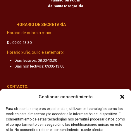
Fundación Fogar
de Santa Margarida
HORARIO DE SECRETARÍA
Horario de oubro a maio:
De 09:00-13:30
Horario xuño, xullo e setembro:
Días lectivos: 08:00-13:30
Días non lectivos: 09:00-13:00
CONTACTO
:
Rúa Valle-Inclán 1-3, 15011 A Coruña
Gestionar consentimiento
(+34) 981 251 090
Para ofrecer las mejores experiencias, utilizamos tecnologías como las
cookies para almacenar y/o acceder a la información del dispositivo. El
secretaria@fhsm.es
consentimiento de estas tecnologías nos permitirá procesar datos como
el comportamiento de navegación o las identificaciones únicas en este
sitio. No consentir o retirar el consentimiento, puede afectar