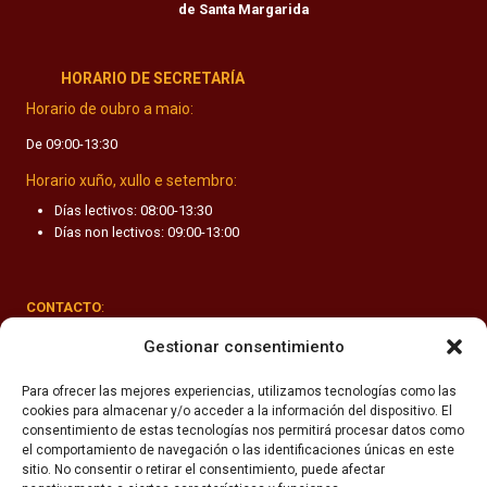
de Santa Margarida
HORARIO DE SECRETARÍA
Horario de oubro a maio:
De 09:00-13:30
Horario xuño, xullo e setembro:
Días lectivos: 08:00-13:30
Días non lectivos: 09:00-13:00
CONTACTO
:
Rúa Valle-Inclán 1-3, 15011 A Coruña
Gestionar consentimiento
(+34) 981 251 090
Para ofrecer las mejores experiencias, utilizamos tecnologías como las
cookies para almacenar y/o acceder a la información del dispositivo. El
secretaria@fhsm.es
consentimiento de estas tecnologías nos permitirá procesar datos como
el comportamiento de navegación o las identificaciones únicas en este
sitio. No consentir o retirar el consentimiento, puede afectar