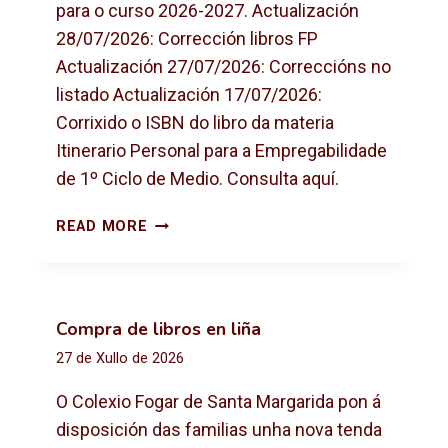
para o curso 2026-2027. Actualización
28/07/2026: Corrección libros FP
Actualización 27/07/2026: Correccións no
listado Actualización 17/07/2026:
Corrixido o ISBN do libro da materia
Itinerario Personal para a Empregabilidade
de 1º Ciclo de Medio. Consulta aquí.
L
READ MORE
I
B
R
O
Compra de libros en liña
S
27 de Xullo de 2026
D
E
O Colexio Fogar de Santa Margarida pon á
T
disposición das familias unha nova tenda
E