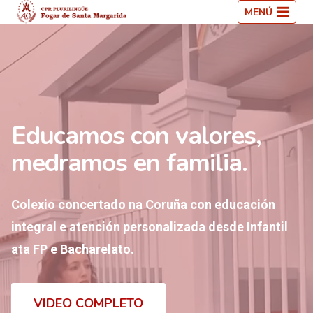
Saltar
MENÚ
ao
contido
Educamos con valores,
medramos en familia.
Colexio concertado na Coruña con educación
integral e atención personalizada desde Infantil
ata FP e Bacharelato.
VIDEO COMPLETO