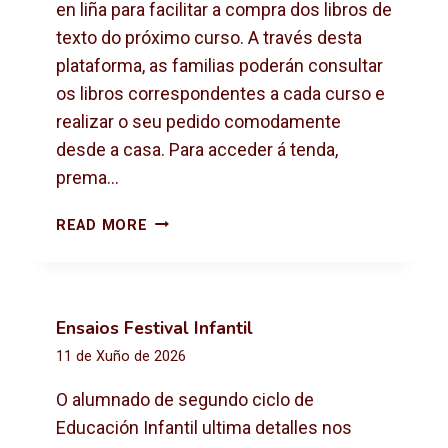
X
en liña para facilitar a compra dos libros de
T
texto do próximo curso. A través desta
O
plataforma, as familias poderán consultar
2
os libros correspondentes a cada curso e
0
2
realizar o seu pedido comodamente
6
desde a casa. Para acceder á tenda,
-
prema…
2
0
C
READ MORE
2
O
7
M
P
R
Ensaios Festival Infantil
A
11 de Xuño de 2026
D
E
O alumnado de segundo ciclo de
L
Educación Infantil ultima detalles nos
I