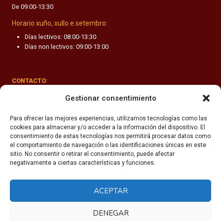
De 09:00-13:30
F
A
Horario xuño, xullo e setembro:
N
Días lectivos: 08:00-13:30
T
Días non lectivos: 09:00-13:00
I
L
CONTACTO
:
Rúa Valle-Inclán 1-3, 15011 A Coruña
Gestionar consentimiento
(+34) 981 251 090
Para ofrecer las mejores experiencias, utilizamos tecnologías como las
cookies para almacenar y/o acceder a la información del dispositivo. El
secretaria@fhsm.es
consentimiento de estas tecnologías nos permitirá procesar datos como
el comportamiento de navegación o las identificaciones únicas en este
sitio. No consentir o retirar el consentimiento, puede afectar
negativamente a ciertas características y funciones.
ACEPTAR
Política de privacidade
Aviso legal
DENEGAR