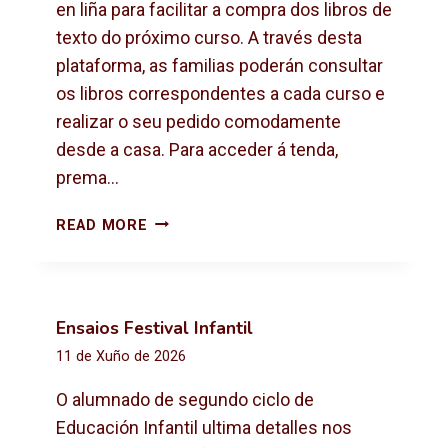
X
en liña para facilitar a compra dos libros de
T
texto do próximo curso. A través desta
O
plataforma, as familias poderán consultar
2
os libros correspondentes a cada curso e
0
2
realizar o seu pedido comodamente
6
desde a casa. Para acceder á tenda,
-
prema…
2
0
C
READ MORE
2
O
7
M
P
R
Ensaios Festival Infantil
A
11 de Xuño de 2026
D
E
O alumnado de segundo ciclo de
L
Educación Infantil ultima detalles nos
I