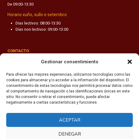
De 09:00-13:30
F
A
Horario xuño, xullo e setembro:
N
Días lectivos: 08:00-13:30
T
Días non lectivos: 09:00-13:00
I
L
CONTACTO
:
Rúa Valle-Inclán 1-3, 15011 A Coruña
Gestionar consentimiento
(+34) 981 251 090
Para ofrecer las mejores experiencias, utilizamos tecnologías como las
cookies para almacenar y/o acceder a la información del dispositivo. El
secretaria@fhsm.es
consentimiento de estas tecnologías nos permitirá procesar datos como
el comportamiento de navegación o las identificaciones únicas en este
sitio. No consentir o retirar el consentimiento, puede afectar
negativamente a ciertas características y funciones.
ACEPTAR
Política de privacidade
Aviso legal
DENEGAR