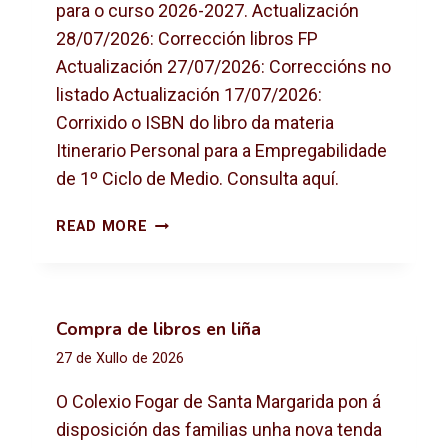
para o curso 2026-2027. Actualización
28/07/2026: Corrección libros FP
Actualización 27/07/2026: Correccións no
listado Actualización 17/07/2026:
Corrixido o ISBN do libro da materia
Itinerario Personal para a Empregabilidade
de 1º Ciclo de Medio. Consulta aquí.
L
READ MORE
I
B
R
O
Compra de libros en liña
S
27 de Xullo de 2026
D
E
O Colexio Fogar de Santa Margarida pon á
T
disposición das familias unha nova tenda
E