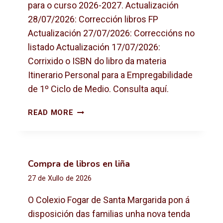
para o curso 2026-2027. Actualización
28/07/2026: Corrección libros FP
Actualización 27/07/2026: Correccións no
listado Actualización 17/07/2026:
Corrixido o ISBN do libro da materia
Itinerario Personal para a Empregabilidade
de 1º Ciclo de Medio. Consulta aquí.
L
READ MORE
I
B
R
O
Compra de libros en liña
S
27 de Xullo de 2026
D
E
O Colexio Fogar de Santa Margarida pon á
T
disposición das familias unha nova tenda
E