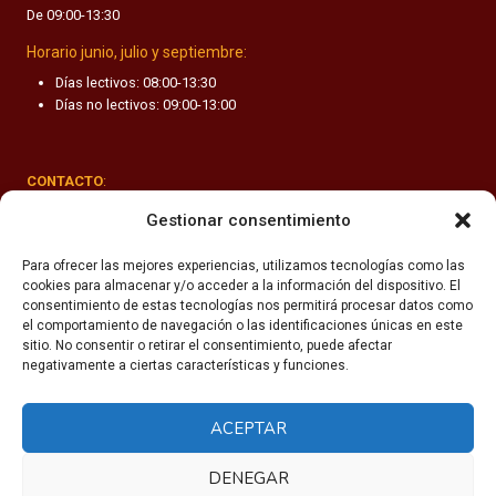
De 09:00-13:30
F
A
Horario junio, julio y septiembre:
N
Días lectivos: 08:00-13:30
T
Días no lectivos: 09:00-13:00
I
L
CONTACTO
:
Rúa Valle-Inclán 1-3, 15011 A Coruña
Gestionar consentimiento
(+34) 981 251 090
Para ofrecer las mejores experiencias, utilizamos tecnologías como las
cookies para almacenar y/o acceder a la información del dispositivo. El
secretaria@fhsm.es
consentimiento de estas tecnologías nos permitirá procesar datos como
el comportamiento de navegación o las identificaciones únicas en este
sitio. No consentir o retirar el consentimiento, puede afectar
negativamente a ciertas características y funciones.
ACEPTAR
Política de privacidad
Aviso legal
DENEGAR