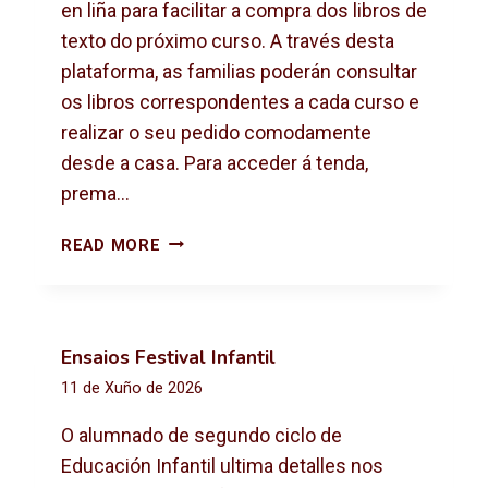
X
en liña para facilitar a compra dos libros de
T
texto do próximo curso. A través desta
O
plataforma, as familias poderán consultar
2
os libros correspondentes a cada curso e
0
2
realizar o seu pedido comodamente
6
desde a casa. Para acceder á tenda,
-
prema…
2
0
C
READ MORE
2
O
7
M
P
R
Ensaios Festival Infantil
A
11 de Xuño de 2026
D
E
O alumnado de segundo ciclo de
L
Educación Infantil ultima detalles nos
I