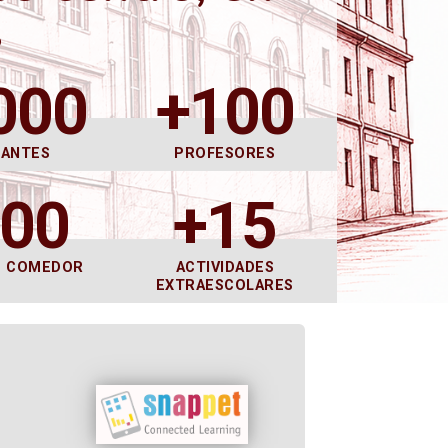
s
000
+100
DANTES
PROFESORES
600
+15
E COMEDOR
ACTIVIDADES
EXTRAESCOLARES