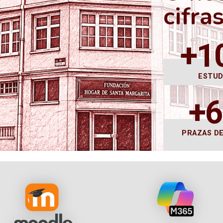
cifra
+1
ESTU
+
PRAZAS D