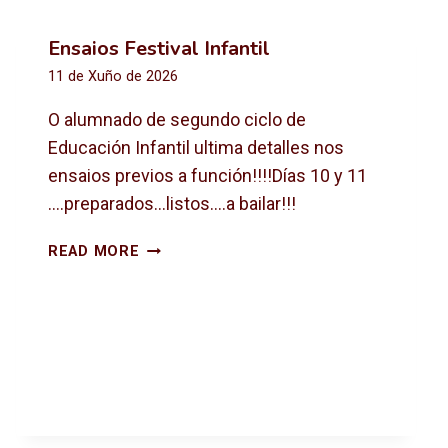
Ensaios Festival Infantil
11 de Xuño de 2026
O alumnado de segundo ciclo de
Educación Infantil ultima detalles nos
ensaios previos a función!!!!Días 10 y 11
….preparados…listos….a bailar!!!
E
READ MORE
N
S
A
I
O
S
F
E