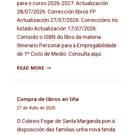
para o curso 2026-2027. Actualización
28/07/2026: Corrección libros FP
Actualización 27/07/2026: Correccións no
listado Actualización 17/07/2026:
Corrixido o ISBN do libro da materia
Itinerario Personal para a Empregabilidade
de 1º Ciclo de Medio. Consulta aquí.
L
READ MORE
I
B
R
O
Compra de libros en liña
S
27 de Xullo de 2026
D
E
O Colexio Fogar de Santa Margarida pon á
T
disposición das familias unha nova tenda
E