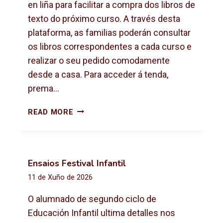
X
en liña para facilitar a compra dos libros de
T
texto do próximo curso. A través desta
O
plataforma, as familias poderán consultar
2
os libros correspondentes a cada curso e
0
2
realizar o seu pedido comodamente
6
desde a casa. Para acceder á tenda,
-
prema…
2
0
C
READ MORE
2
O
7
M
P
R
Ensaios Festival Infantil
A
11 de Xuño de 2026
D
E
O alumnado de segundo ciclo de
L
Educación Infantil ultima detalles nos
I