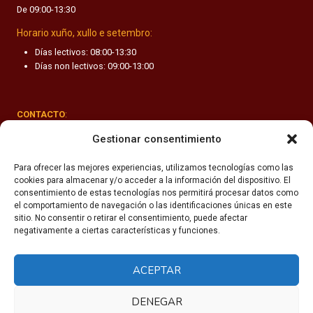
De 09:00-13:30
F
A
Horario xuño, xullo e setembro:
N
Días lectivos: 08:00-13:30
T
Días non lectivos: 09:00-13:00
I
L
CONTACTO
:
Rúa Valle-Inclán 1-3, 15011 A Coruña
Gestionar consentimiento
(+34) 981 251 090
Para ofrecer las mejores experiencias, utilizamos tecnologías como las
cookies para almacenar y/o acceder a la información del dispositivo. El
secretaria@fhsm.es
consentimiento de estas tecnologías nos permitirá procesar datos como
el comportamiento de navegación o las identificaciones únicas en este
sitio. No consentir o retirar el consentimiento, puede afectar
negativamente a ciertas características y funciones.
ACEPTAR
Política de privacidade
Aviso legal
DENEGAR