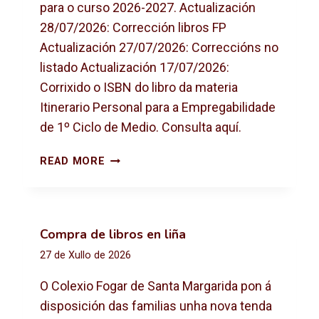
para o curso 2026-2027. Actualización
28/07/2026: Corrección libros FP
Actualización 27/07/2026: Correccións no
listado Actualización 17/07/2026:
Corrixido o ISBN do libro da materia
Itinerario Personal para a Empregabilidade
de 1º Ciclo de Medio. Consulta aquí.
L
READ MORE
I
B
R
O
Compra de libros en liña
S
27 de Xullo de 2026
D
E
O Colexio Fogar de Santa Margarida pon á
T
disposición das familias unha nova tenda
E