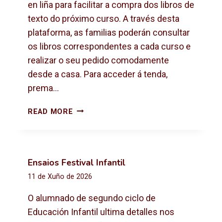
X
en liña para facilitar a compra dos libros de
T
texto do próximo curso. A través desta
O
plataforma, as familias poderán consultar
2
os libros correspondentes a cada curso e
0
2
realizar o seu pedido comodamente
6
desde a casa. Para acceder á tenda,
-
prema…
2
0
C
READ MORE
2
O
7
M
P
R
Ensaios Festival Infantil
A
11 de Xuño de 2026
D
E
O alumnado de segundo ciclo de
L
Educación Infantil ultima detalles nos
I