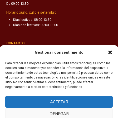
De 09:00-13:30
F
A
Horario xuño, xullo e setembro:
N
Días lectivos: 08:00-13:30
T
Días non lectivos: 09:00-13:00
I
L
CONTACTO
:
Rúa Valle-Inclán 1-3, 15011 A Coruña
Gestionar consentimiento
(+34) 981 251 090
Para ofrecer las mejores experiencias, utilizamos tecnologías como las
cookies para almacenar y/o acceder a la información del dispositivo. El
secretaria@fhsm.es
consentimiento de estas tecnologías nos permitirá procesar datos como
el comportamiento de navegación o las identificaciones únicas en este
sitio. No consentir o retirar el consentimiento, puede afectar
negativamente a ciertas características y funciones.
ACEPTAR
Política de privacidade
Aviso legal
DENEGAR