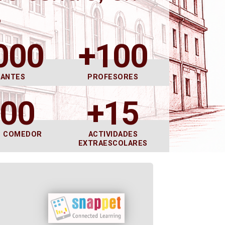
s
000
+100
DANTES
PROFESORES
600
+15
E COMEDOR
ACTIVIDADES
EXTRAESCOLARES