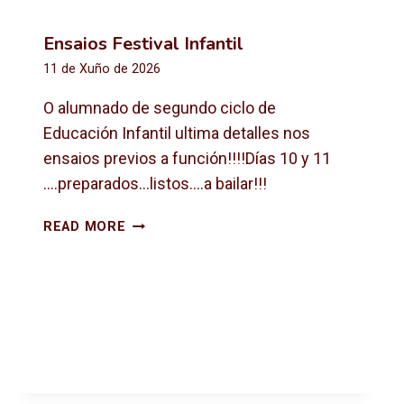
Ensaios Festival Infantil
11 de Xuño de 2026
O alumnado de segundo ciclo de
Educación Infantil ultima detalles nos
ensaios previos a función!!!!Días 10 y 11
….preparados…listos….a bailar!!!
E
READ MORE
N
S
A
I
O
S
F
E