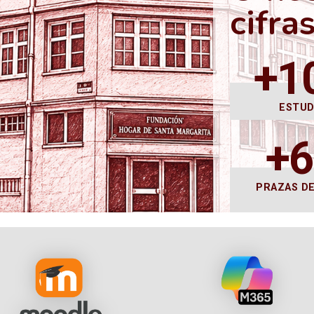
cifra
+1
ESTU
+
PRAZAS D