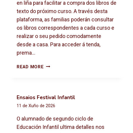
X
en liña para facilitar a compra dos libros de
T
texto do próximo curso. A través desta
O
plataforma, as familias poderán consultar
2
os libros correspondentes a cada curso e
0
2
realizar o seu pedido comodamente
6
desde a casa. Para acceder á tenda,
-
prema…
2
0
C
READ MORE
2
O
7
M
P
R
Ensaios Festival Infantil
A
11 de Xuño de 2026
D
E
O alumnado de segundo ciclo de
L
Educación Infantil ultima detalles nos
I