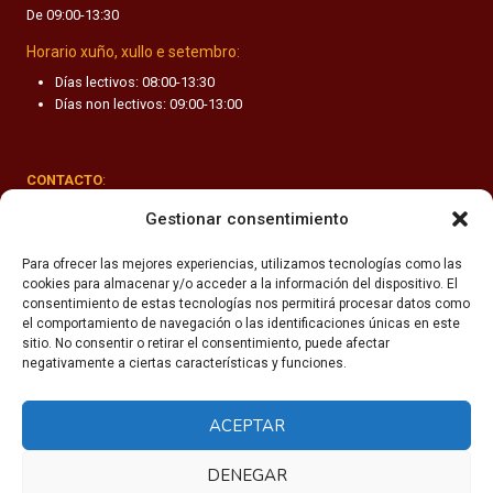
De 09:00-13:30
F
A
Horario xuño, xullo e setembro:
N
Días lectivos: 08:00-13:30
T
Días non lectivos: 09:00-13:00
I
L
CONTACTO
:
Rúa Valle-Inclán 1-3, 15011 A Coruña
Gestionar consentimiento
(+34) 981 251 090
Para ofrecer las mejores experiencias, utilizamos tecnologías como las
cookies para almacenar y/o acceder a la información del dispositivo. El
secretaria@fhsm.es
consentimiento de estas tecnologías nos permitirá procesar datos como
el comportamiento de navegación o las identificaciones únicas en este
sitio. No consentir o retirar el consentimiento, puede afectar
negativamente a ciertas características y funciones.
ACEPTAR
Política de privacidade
Aviso legal
DENEGAR