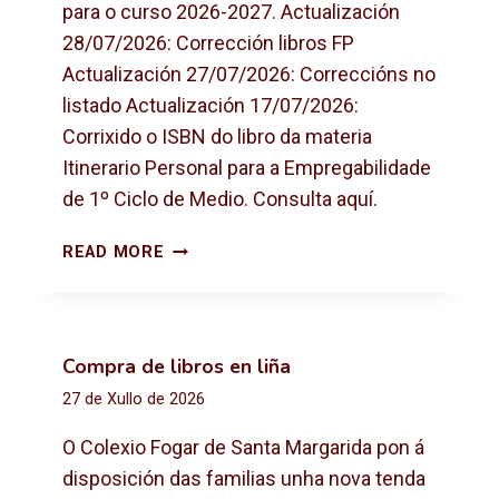
para o curso 2026-2027. Actualización
28/07/2026: Corrección libros FP
Actualización 27/07/2026: Correccións no
listado Actualización 17/07/2026:
Corrixido o ISBN do libro da materia
Itinerario Personal para a Empregabilidade
de 1º Ciclo de Medio. Consulta aquí.
L
READ MORE
I
B
R
O
Compra de libros en liña
S
27 de Xullo de 2026
D
E
O Colexio Fogar de Santa Margarida pon á
T
disposición das familias unha nova tenda
E