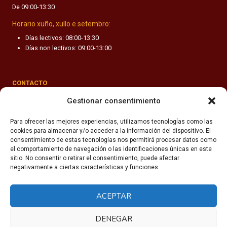
De 09:00-13:30
F
A
Horario xuño, xullo e setembro:
N
Días lectivos: 08:00-13:30
T
Días non lectivos: 09:00-13:00
I
L
CONTACTO
:
Rúa Valle-Inclán 1-3, 15011 A Coruña
Gestionar consentimiento
(+34) 981 251 090
Para ofrecer las mejores experiencias, utilizamos tecnologías como las
cookies para almacenar y/o acceder a la información del dispositivo. El
secretaria@fhsm.es
consentimiento de estas tecnologías nos permitirá procesar datos como
el comportamiento de navegación o las identificaciones únicas en este
sitio. No consentir o retirar el consentimiento, puede afectar
negativamente a ciertas características y funciones.
ACEPTAR
Política de privacidade
Aviso legal
DENEGAR