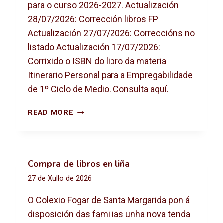
para o curso 2026-2027. Actualización
28/07/2026: Corrección libros FP
Actualización 27/07/2026: Correccións no
listado Actualización 17/07/2026:
Corrixido o ISBN do libro da materia
Itinerario Personal para a Empregabilidade
de 1º Ciclo de Medio. Consulta aquí.
L
READ MORE
I
B
R
O
Compra de libros en liña
S
27 de Xullo de 2026
D
E
O Colexio Fogar de Santa Margarida pon á
T
disposición das familias unha nova tenda
E