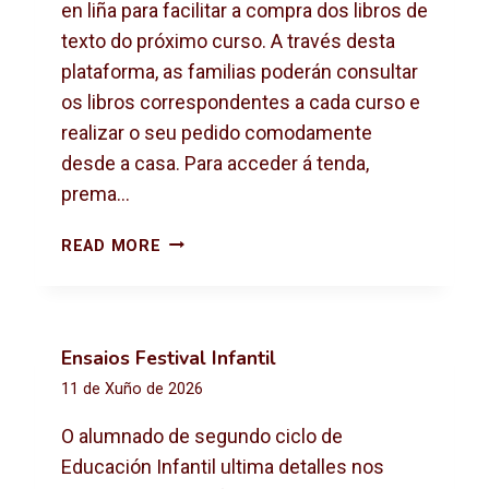
X
en liña para facilitar a compra dos libros de
T
texto do próximo curso. A través desta
O
plataforma, as familias poderán consultar
2
os libros correspondentes a cada curso e
0
2
realizar o seu pedido comodamente
6
desde a casa. Para acceder á tenda,
-
prema…
2
0
C
READ MORE
2
O
7
M
P
R
Ensaios Festival Infantil
A
11 de Xuño de 2026
D
E
O alumnado de segundo ciclo de
L
Educación Infantil ultima detalles nos
I