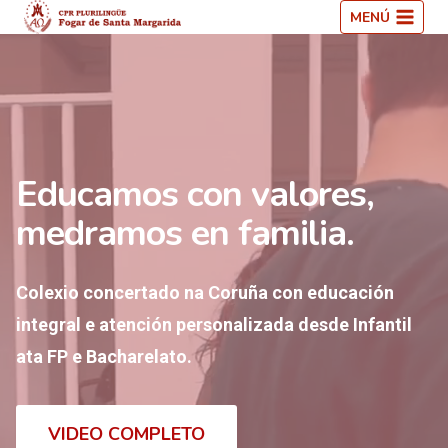
Saltar
MENÚ
ao
contido
Educamos con valores,
medramos en familia.
Colexio concertado na Coruña con educación
integral e atención personalizada desde Infantil
ata FP e Bacharelato.
VIDEO COMPLETO