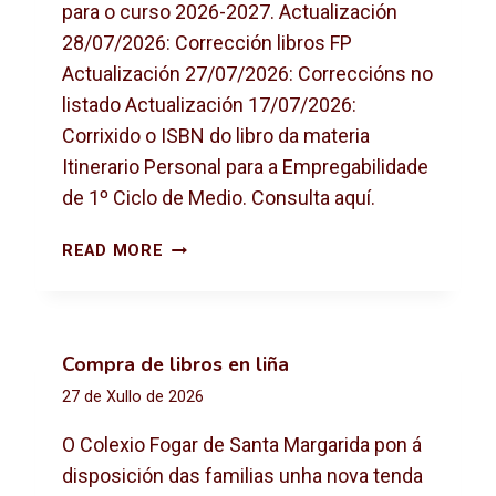
para o curso 2026-2027. Actualización
28/07/2026: Corrección libros FP
Actualización 27/07/2026: Correccións no
listado Actualización 17/07/2026:
Corrixido o ISBN do libro da materia
Itinerario Personal para a Empregabilidade
de 1º Ciclo de Medio. Consulta aquí.
L
READ MORE
I
B
R
O
Compra de libros en liña
S
27 de Xullo de 2026
D
E
O Colexio Fogar de Santa Margarida pon á
T
disposición das familias unha nova tenda
E