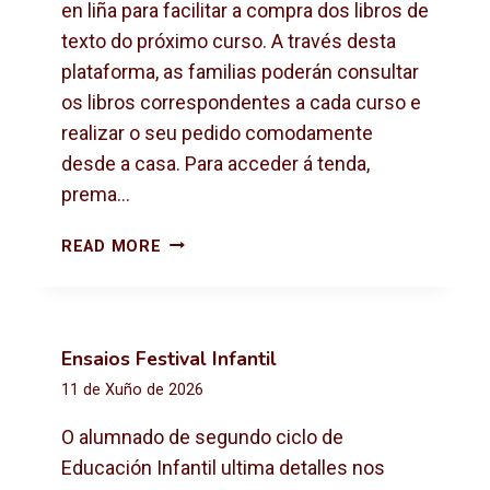
X
en liña para facilitar a compra dos libros de
T
texto do próximo curso. A través desta
O
plataforma, as familias poderán consultar
2
os libros correspondentes a cada curso e
0
2
realizar o seu pedido comodamente
6
desde a casa. Para acceder á tenda,
-
prema…
2
0
C
READ MORE
2
O
7
M
P
R
Ensaios Festival Infantil
A
11 de Xuño de 2026
D
E
O alumnado de segundo ciclo de
L
Educación Infantil ultima detalles nos
I