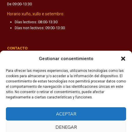
De 09:00-13:30
F
A
Horario xuño, xullo e setembro:
N
Días lectivos: 08:00-13:30
T
Días non lectivos: 09:00-13:00
I
L
CONTACTO
:
Rúa Valle-Inclán 1-3, 15011 A Coruña
Gestionar consentimiento
(+34) 981 251 090
Para ofrecer las mejores experiencias, utilizamos tecnologías como las
cookies para almacenar y/o acceder a la información del dispositivo. El
secretaria@fhsm.es
consentimiento de estas tecnologías nos permitirá procesar datos como
el comportamiento de navegación o las identificaciones únicas en este
sitio. No consentir o retirar el consentimiento, puede afectar
negativamente a ciertas características y funciones.
ACEPTAR
Política de privacidade
Aviso legal
DENEGAR