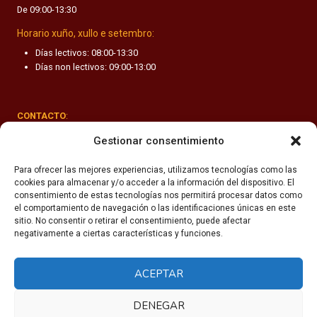
De 09:00-13:30
F
A
Horario xuño, xullo e setembro:
N
Días lectivos: 08:00-13:30
T
Días non lectivos: 09:00-13:00
I
L
CONTACTO
:
Rúa Valle-Inclán 1-3, 15011 A Coruña
Gestionar consentimiento
(+34) 981 251 090
Para ofrecer las mejores experiencias, utilizamos tecnologías como las
cookies para almacenar y/o acceder a la información del dispositivo. El
secretaria@fhsm.es
consentimiento de estas tecnologías nos permitirá procesar datos como
el comportamiento de navegación o las identificaciones únicas en este
sitio. No consentir o retirar el consentimiento, puede afectar
negativamente a ciertas características y funciones.
ACEPTAR
Política de privacidade
Aviso legal
DENEGAR