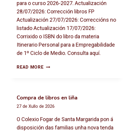
para o curso 2026-2027. Actualización
28/07/2026: Corrección libros FP
Actualización 27/07/2026: Correccións no
listado Actualización 17/07/2026:
Corrixido o ISBN do libro da materia
Itinerario Personal para a Empregabilidade
de 1º Ciclo de Medio. Consulta aquí.
L
READ MORE
I
B
R
O
Compra de libros en liña
S
27 de Xullo de 2026
D
E
O Colexio Fogar de Santa Margarida pon á
T
disposición das familias unha nova tenda
E