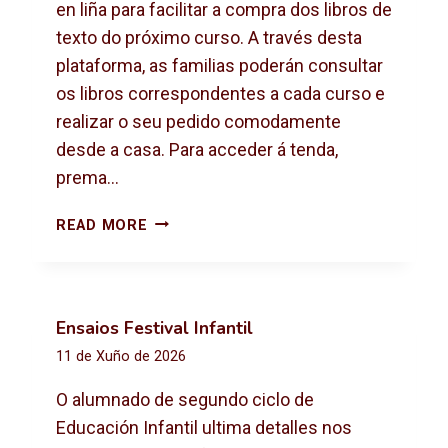
X
en liña para facilitar a compra dos libros de
T
texto do próximo curso. A través desta
O
plataforma, as familias poderán consultar
2
os libros correspondentes a cada curso e
0
2
realizar o seu pedido comodamente
6
desde a casa. Para acceder á tenda,
-
prema…
2
0
C
READ MORE
2
O
7
M
P
R
Ensaios Festival Infantil
A
11 de Xuño de 2026
D
E
O alumnado de segundo ciclo de
L
Educación Infantil ultima detalles nos
I