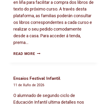
X
en liña para facilitar a compra dos libros de
T
texto do próximo curso. A través desta
O
plataforma, as familias poderán consultar
2
os libros correspondentes a cada curso e
0
2
realizar o seu pedido comodamente
6
desde a casa. Para acceder á tenda,
-
prema…
2
0
C
READ MORE
2
O
7
M
P
R
Ensaios Festival Infantil
A
11 de Xuño de 2026
D
E
O alumnado de segundo ciclo de
L
Educación Infantil ultima detalles nos
I