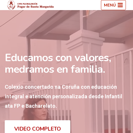
Saltar
MENÚ
ao
contido
Educamos con valores,
medramos en familia.
Colexio concertado na Coruña con educación
integral e atención personalizada desde Infantil
ata FP e Bacharelato.
VIDEO COMPLETO