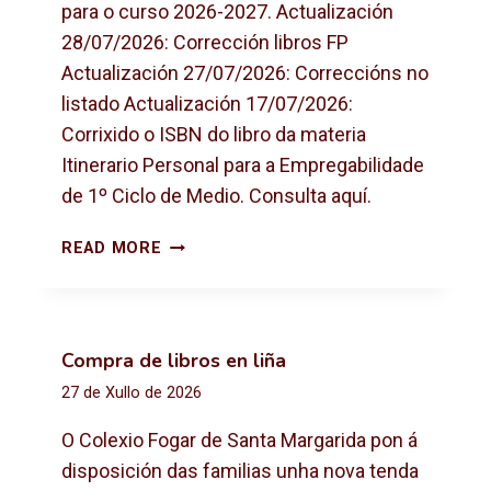
para o curso 2026-2027. Actualización
28/07/2026: Corrección libros FP
Actualización 27/07/2026: Correccións no
listado Actualización 17/07/2026:
Corrixido o ISBN do libro da materia
Itinerario Personal para a Empregabilidade
de 1º Ciclo de Medio. Consulta aquí.
L
READ MORE
I
B
R
O
Compra de libros en liña
S
27 de Xullo de 2026
D
E
O Colexio Fogar de Santa Margarida pon á
T
disposición das familias unha nova tenda
E