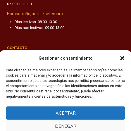
De 09:00-13:30
F
A
Horario xuño, xullo e setembro:
N
Días lectivos: 08:00-13:30
T
Días non lectivos: 09:00-13:00
I
L
CONTACTO
:
Rúa Valle-Inclán 1-3, 15011 A Coruña
Gestionar consentimiento
(+34) 981 251 090
Para ofrecer las mejores experiencias, utilizamos tecnologías como las
cookies para almacenar y/o acceder a la información del dispositivo. El
secretaria@fhsm.es
consentimiento de estas tecnologías nos permitirá procesar datos como
el comportamiento de navegación o las identificaciones únicas en este
sitio. No consentir o retirar el consentimiento, puede afectar
negativamente a ciertas características y funciones.
ACEPTAR
Política de privacidade
Aviso legal
DENEGAR