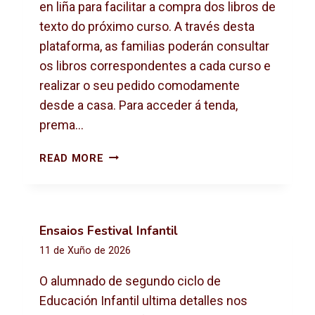
X
en liña para facilitar a compra dos libros de
T
texto do próximo curso. A través desta
O
plataforma, as familias poderán consultar
2
os libros correspondentes a cada curso e
0
2
realizar o seu pedido comodamente
6
desde a casa. Para acceder á tenda,
-
prema…
2
0
C
READ MORE
2
O
7
M
P
R
Ensaios Festival Infantil
A
11 de Xuño de 2026
D
E
O alumnado de segundo ciclo de
L
Educación Infantil ultima detalles nos
I