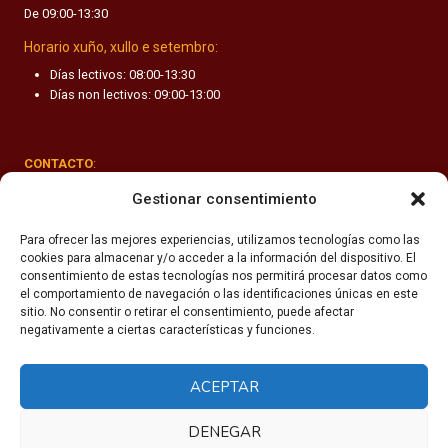
De 09:00-13:30
F
A
Horario xuño, xullo e setembro:
N
Días lectivos: 08:00-13:30
T
Días non lectivos: 09:00-13:00
I
L
CONTACTO
:
Rúa Valle-Inclán 1-3, 15011 A Coruña
Gestionar consentimiento
(+34) 981 251 090
Para ofrecer las mejores experiencias, utilizamos tecnologías como las
cookies para almacenar y/o acceder a la información del dispositivo. El
secretaria@fhsm.es
consentimiento de estas tecnologías nos permitirá procesar datos como
el comportamiento de navegación o las identificaciones únicas en este
sitio. No consentir o retirar el consentimiento, puede afectar
negativamente a ciertas características y funciones.
ACEPTAR
Política de privacidade
Aviso legal
DENEGAR