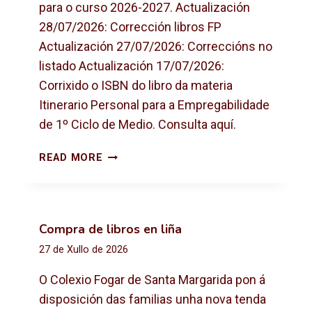
para o curso 2026-2027. Actualización
28/07/2026: Corrección libros FP
Actualización 27/07/2026: Correccións no
listado Actualización 17/07/2026:
Corrixido o ISBN do libro da materia
Itinerario Personal para a Empregabilidade
de 1º Ciclo de Medio. Consulta aquí.
L
READ MORE
I
B
R
O
Compra de libros en liña
S
27 de Xullo de 2026
D
E
O Colexio Fogar de Santa Margarida pon á
T
disposición das familias unha nova tenda
E