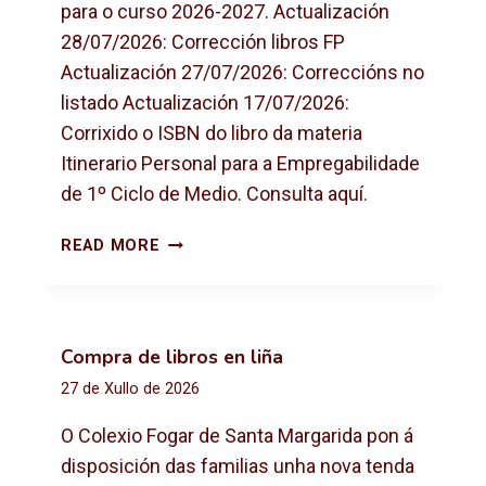
para o curso 2026-2027. Actualización
28/07/2026: Corrección libros FP
Actualización 27/07/2026: Correccións no
listado Actualización 17/07/2026:
Corrixido o ISBN do libro da materia
Itinerario Personal para a Empregabilidade
de 1º Ciclo de Medio. Consulta aquí.
L
READ MORE
I
B
R
O
Compra de libros en liña
S
27 de Xullo de 2026
D
E
O Colexio Fogar de Santa Margarida pon á
T
disposición das familias unha nova tenda
E