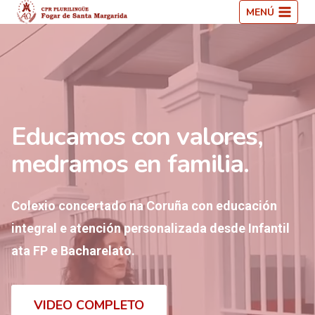
Saltar
MENÚ
ao
contido
Educamos con valores,
medramos en familia.
Colexio concertado na Coruña con educación
integral e atención personalizada desde Infantil
ata FP e Bacharelato.
VIDEO COMPLETO