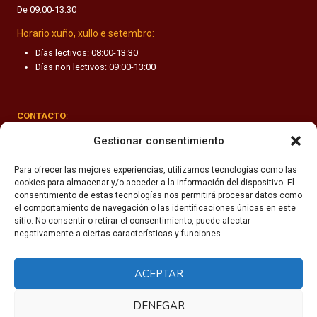
De 09:00-13:30
F
A
Horario xuño, xullo e setembro:
N
Días lectivos: 08:00-13:30
T
Días non lectivos: 09:00-13:00
I
L
CONTACTO
:
Rúa Valle-Inclán 1-3, 15011 A Coruña
Gestionar consentimiento
(+34) 981 251 090
Para ofrecer las mejores experiencias, utilizamos tecnologías como las
cookies para almacenar y/o acceder a la información del dispositivo. El
secretaria@fhsm.es
consentimiento de estas tecnologías nos permitirá procesar datos como
el comportamiento de navegación o las identificaciones únicas en este
sitio. No consentir o retirar el consentimiento, puede afectar
negativamente a ciertas características y funciones.
ACEPTAR
Política de privacidade
Aviso legal
DENEGAR