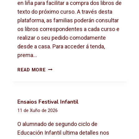
X
en liña para facilitar a compra dos libros de
T
texto do próximo curso. A través desta
O
plataforma, as familias poderán consultar
2
os libros correspondentes a cada curso e
0
2
realizar o seu pedido comodamente
6
desde a casa. Para acceder á tenda,
-
prema…
2
0
C
READ MORE
2
O
7
M
P
R
Ensaios Festival Infantil
A
11 de Xuño de 2026
D
E
O alumnado de segundo ciclo de
L
Educación Infantil ultima detalles nos
I