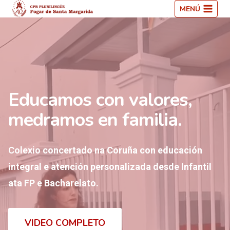
Saltar
MENÚ
ao
contido
Educamos con valores,
medramos en familia.
Colexio concertado na Coruña con educación
integral e atención personalizada desde Infantil
ata FP e Bacharelato.
VIDEO COMPLETO