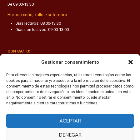
De 09:00-13:30
F
A
Horario xuño, xullo e setembro:
N
Días lectivos: 08:00-13:30
T
Días non lectivos: 09:00-13:00
I
L
CONTACTO
:
Rúa Valle-Inclán 1-3, 15011 A Coruña
Gestionar consentimiento
(+34) 981 251 090
Para ofrecer las mejores experiencias, utilizamos tecnologías como las
cookies para almacenar y/o acceder a la información del dispositivo. El
secretaria@fhsm.es
consentimiento de estas tecnologías nos permitirá procesar datos como
el comportamiento de navegación o las identificaciones únicas en este
sitio. No consentir o retirar el consentimiento, puede afectar
negativamente a ciertas características y funciones.
ACEPTAR
Política de privacidade
Aviso legal
DENEGAR