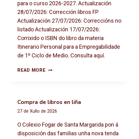
para o curso 2026-2027. Actualización
28/07/2026: Corrección libros FP
Actualización 27/07/2026: Correccións no
listado Actualización 17/07/2026:
Corrixido o ISBN do libro da materia
Itinerario Personal para a Empregabilidade
de 1º Ciclo de Medio. Consulta aquí.
L
READ MORE
I
B
R
O
Compra de libros en liña
S
27 de Xullo de 2026
D
E
O Colexio Fogar de Santa Margarida pon á
T
disposición das familias unha nova tenda
E