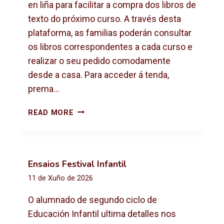
X
en liña para facilitar a compra dos libros de
T
texto do próximo curso. A través desta
O
plataforma, as familias poderán consultar
2
os libros correspondentes a cada curso e
0
2
realizar o seu pedido comodamente
6
desde a casa. Para acceder á tenda,
-
prema…
2
0
C
READ MORE
2
O
7
M
P
R
Ensaios Festival Infantil
A
11 de Xuño de 2026
D
E
O alumnado de segundo ciclo de
L
Educación Infantil ultima detalles nos
I