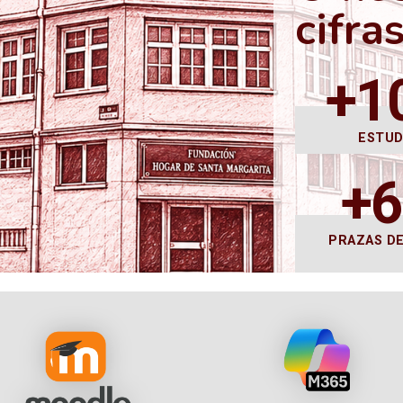
cifra
+1
ESTU
+
PRAZAS D