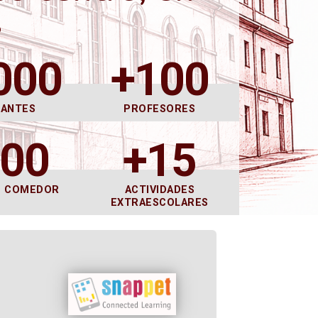
s
000
+100
DANTES
PROFESORES
600
+15
E COMEDOR
ACTIVIDADES
EXTRAESCOLARES