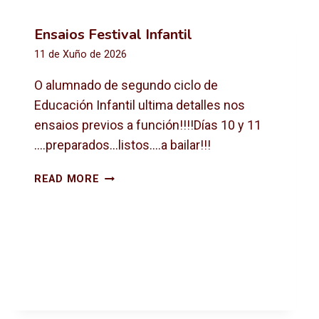
Ensaios Festival Infantil
11 de Xuño de 2026
O alumnado de segundo ciclo de
Educación Infantil ultima detalles nos
ensaios previos a función!!!!Días 10 y 11
….preparados…listos….a bailar!!!
E
READ MORE
N
S
A
I
O
S
F
E