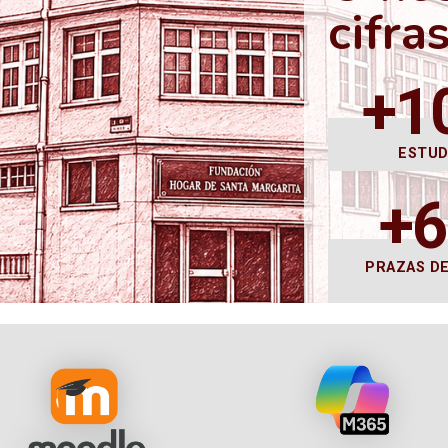
cifra
+1
ESTU
+
PRAZAS D