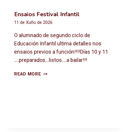
Ensaios Festival Infantil
11 de Xuño de 2026
O alumnado de segundo ciclo de
Educación Infantil ultima detalles nos
ensaios previos a función!!!!Días 10 y 11
….preparados…listos….a bailar!!!
E
READ MORE
N
S
A
I
O
S
F
E