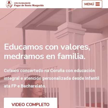
Saltar
MENÚ
ao
contido
Educamos con valores,
medramos en familia.
Colexio concertado na Coruña con educación
integral e atención personalizada desde Infantil
ata FP e Bacharelato.
VIDEO COMPLETO