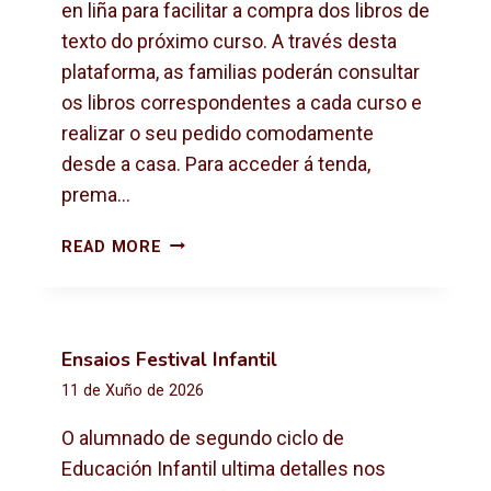
X
en liña para facilitar a compra dos libros de
T
texto do próximo curso. A través desta
O
plataforma, as familias poderán consultar
2
os libros correspondentes a cada curso e
0
2
realizar o seu pedido comodamente
6
desde a casa. Para acceder á tenda,
-
prema…
2
0
C
READ MORE
2
O
7
M
P
R
Ensaios Festival Infantil
A
11 de Xuño de 2026
D
E
O alumnado de segundo ciclo de
L
Educación Infantil ultima detalles nos
I