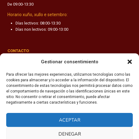
De 09:00-13:30
F
A
Horario xuño, xullo e setembro:
N
Días lectivos: 08:00-13:30
T
Días non lectivos: 09:00-13:00
I
L
CONTACTO
:
Rúa Valle-Inclán 1-3, 15011 A Coruña
Gestionar consentimiento
(+34) 981 251 090
Para ofrecer las mejores experiencias, utilizamos tecnologías como las
cookies para almacenar y/o acceder a la información del dispositivo. El
secretaria@fhsm.es
consentimiento de estas tecnologías nos permitirá procesar datos como
el comportamiento de navegación o las identificaciones únicas en este
sitio. No consentir o retirar el consentimiento, puede afectar
negativamente a ciertas características y funciones.
ACEPTAR
Política de privacidade
Aviso legal
DENEGAR