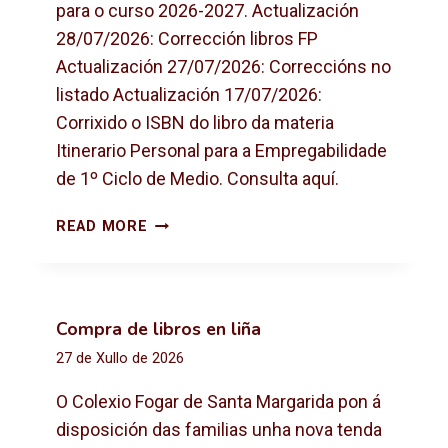
para o curso 2026-2027. Actualización
28/07/2026: Corrección libros FP
Actualización 27/07/2026: Correccións no
listado Actualización 17/07/2026:
Corrixido o ISBN do libro da materia
Itinerario Personal para a Empregabilidade
de 1º Ciclo de Medio. Consulta aquí.
L
READ MORE
I
B
R
O
Compra de libros en liña
S
27 de Xullo de 2026
D
E
O Colexio Fogar de Santa Margarida pon á
T
disposición das familias unha nova tenda
E