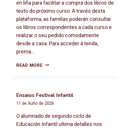
X
en liña para facilitar a compra dos libros de
T
texto do próximo curso. A través desta
O
plataforma, as familias poderán consultar
2
os libros correspondentes a cada curso e
0
2
realizar o seu pedido comodamente
6
desde a casa. Para acceder á tenda,
-
prema…
2
0
C
READ MORE
2
O
7
M
P
R
Ensaios Festival Infantil
A
11 de Xuño de 2026
D
E
O alumnado de segundo ciclo de
L
Educación Infantil ultima detalles nos
I