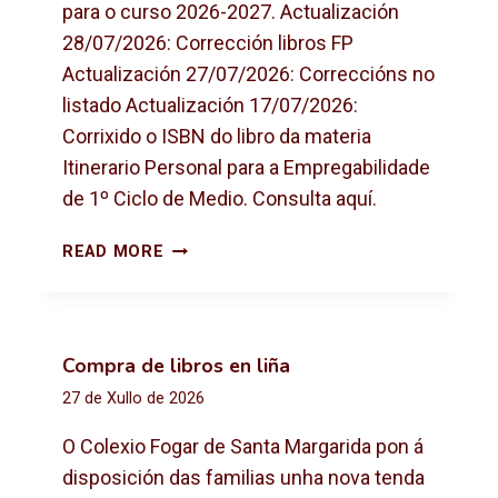
para o curso 2026-2027. Actualización
28/07/2026: Corrección libros FP
Actualización 27/07/2026: Correccións no
listado Actualización 17/07/2026:
Corrixido o ISBN do libro da materia
Itinerario Personal para a Empregabilidade
de 1º Ciclo de Medio. Consulta aquí.
L
READ MORE
I
B
R
O
Compra de libros en liña
S
27 de Xullo de 2026
D
E
O Colexio Fogar de Santa Margarida pon á
T
disposición das familias unha nova tenda
E