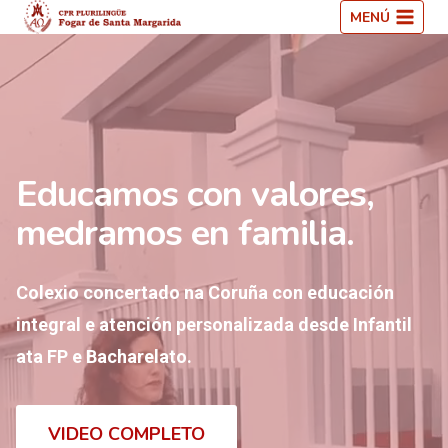
Saltar
MENÚ
ao
contido
Educamos con valores,
medramos en familia.
Colexio concertado na Coruña con educación
integral e atención personalizada desde Infantil
ata FP e Bacharelato.
VIDEO COMPLETO