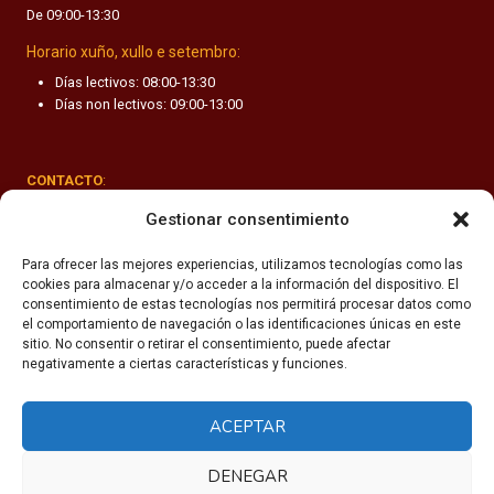
De 09:00-13:30
F
A
Horario xuño, xullo e setembro:
N
Días lectivos: 08:00-13:30
T
Días non lectivos: 09:00-13:00
I
L
CONTACTO
:
Rúa Valle-Inclán 1-3, 15011 A Coruña
Gestionar consentimiento
(+34) 981 251 090
Para ofrecer las mejores experiencias, utilizamos tecnologías como las
cookies para almacenar y/o acceder a la información del dispositivo. El
secretaria@fhsm.es
consentimiento de estas tecnologías nos permitirá procesar datos como
el comportamiento de navegación o las identificaciones únicas en este
sitio. No consentir o retirar el consentimiento, puede afectar
negativamente a ciertas características y funciones.
ACEPTAR
Política de privacidade
Aviso legal
DENEGAR