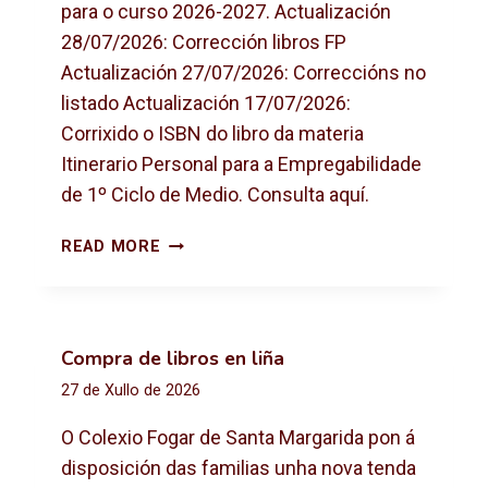
para o curso 2026-2027. Actualización
28/07/2026: Corrección libros FP
Actualización 27/07/2026: Correccións no
listado Actualización 17/07/2026:
Corrixido o ISBN do libro da materia
Itinerario Personal para a Empregabilidade
de 1º Ciclo de Medio. Consulta aquí.
L
READ MORE
I
B
R
O
Compra de libros en liña
S
27 de Xullo de 2026
D
E
O Colexio Fogar de Santa Margarida pon á
T
disposición das familias unha nova tenda
E