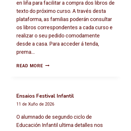
X
en liña para facilitar a compra dos libros de
T
texto do próximo curso. A través desta
O
plataforma, as familias poderán consultar
2
os libros correspondentes a cada curso e
0
2
realizar o seu pedido comodamente
6
desde a casa. Para acceder á tenda,
-
prema…
2
0
C
READ MORE
2
O
7
M
P
R
Ensaios Festival Infantil
A
11 de Xuño de 2026
D
E
O alumnado de segundo ciclo de
L
Educación Infantil ultima detalles nos
I