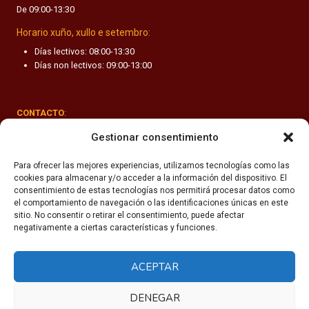
De 09:00-13:30
F
A
Horario xuño, xullo e setembro:
N
Días lectivos: 08:00-13:30
T
Días non lectivos: 09:00-13:00
I
L
CONTACTO
:
Rúa Valle-Inclán 1-3, 15011 A Coruña
Gestionar consentimiento
(+34) 981 251 090
Para ofrecer las mejores experiencias, utilizamos tecnologías como las
cookies para almacenar y/o acceder a la información del dispositivo. El
secretaria@fhsm.es
consentimiento de estas tecnologías nos permitirá procesar datos como
el comportamiento de navegación o las identificaciones únicas en este
sitio. No consentir o retirar el consentimiento, puede afectar
negativamente a ciertas características y funciones.
ACEPTAR
Política de privacidade
Aviso legal
DENEGAR