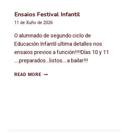
Ensaios Festival Infantil
11 de Xuño de 2026
O alumnado de segundo ciclo de
Educación Infantil ultima detalles nos
ensaios previos a función!!!!Días 10 y 11
….preparados…listos….a bailar!!!
E
READ MORE
N
S
A
I
O
S
F
E