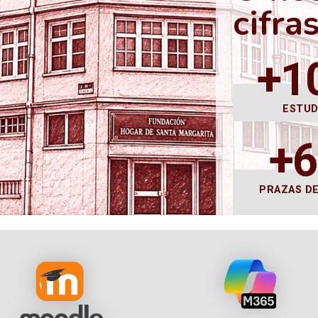
cifra
+1
ESTU
+
PRAZAS D