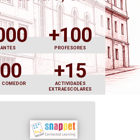
s
000
+100
DANTES
PROFESORES
600
+15
E COMEDOR
ACTIVIDADES
EXTRAESCOLARES