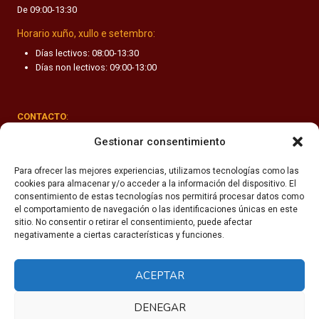
De 09:00-13:30
F
A
Horario xuño, xullo e setembro:
N
Días lectivos: 08:00-13:30
T
Días non lectivos: 09:00-13:00
I
L
CONTACTO
:
Rúa Valle-Inclán 1-3, 15011 A Coruña
Gestionar consentimiento
(+34) 981 251 090
Para ofrecer las mejores experiencias, utilizamos tecnologías como las
cookies para almacenar y/o acceder a la información del dispositivo. El
secretaria@fhsm.es
consentimiento de estas tecnologías nos permitirá procesar datos como
el comportamiento de navegación o las identificaciones únicas en este
sitio. No consentir o retirar el consentimiento, puede afectar
negativamente a ciertas características y funciones.
ACEPTAR
Política de privacidade
Aviso legal
DENEGAR