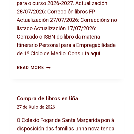
para o curso 2026-2027. Actualización
28/07/2026: Corrección libros FP
Actualización 27/07/2026: Correccións no
listado Actualización 17/07/2026:
Corrixido o ISBN do libro da materia
Itinerario Personal para a Empregabilidade
de 1º Ciclo de Medio. Consulta aquí.
L
READ MORE
I
B
R
O
Compra de libros en liña
S
27 de Xullo de 2026
D
E
O Colexio Fogar de Santa Margarida pon á
T
disposición das familias unha nova tenda
E