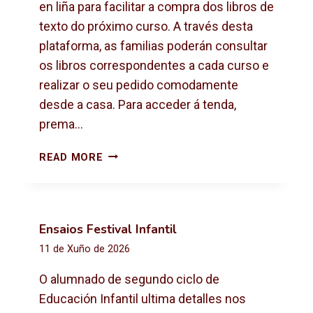
X
en liña para facilitar a compra dos libros de
T
texto do próximo curso. A través desta
O
plataforma, as familias poderán consultar
2
os libros correspondentes a cada curso e
0
2
realizar o seu pedido comodamente
6
desde a casa. Para acceder á tenda,
-
prema…
2
0
C
READ MORE
2
O
7
M
P
R
Ensaios Festival Infantil
A
11 de Xuño de 2026
D
E
O alumnado de segundo ciclo de
L
Educación Infantil ultima detalles nos
I