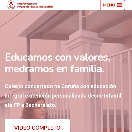
Saltar
MENÚ
ao
contido
Educamos con valores,
medramos en familia.
Colexio concertado na Coruña con educación
integral e atención personalizada desde Infantil
ata FP e Bacharelato.
VIDEO COMPLETO