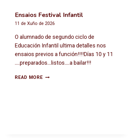
Ensaios Festival Infantil
11 de Xuño de 2026
O alumnado de segundo ciclo de
Educación Infantil ultima detalles nos
ensaios previos a función!!!!Días 10 y 11
….preparados…listos….a bailar!!!
E
READ MORE
N
S
A
I
O
S
F
E