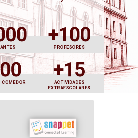
s
000
+100
DANTES
PROFESORES
600
+15
E COMEDOR
ACTIVIDADES
EXTRAESCOLARES