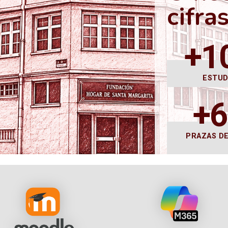
cifra
+1
ESTU
+
PRAZAS D