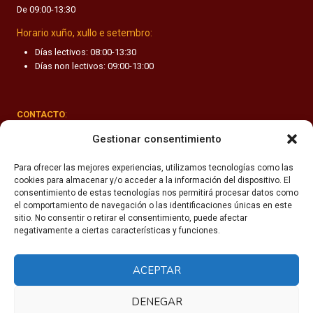
De 09:00-13:30
F
A
Horario xuño, xullo e setembro:
N
Días lectivos: 08:00-13:30
T
Días non lectivos: 09:00-13:00
I
L
CONTACTO
:
Rúa Valle-Inclán 1-3, 15011 A Coruña
Gestionar consentimiento
(+34) 981 251 090
Para ofrecer las mejores experiencias, utilizamos tecnologías como las
cookies para almacenar y/o acceder a la información del dispositivo. El
secretaria@fhsm.es
consentimiento de estas tecnologías nos permitirá procesar datos como
el comportamiento de navegación o las identificaciones únicas en este
sitio. No consentir o retirar el consentimiento, puede afectar
negativamente a ciertas características y funciones.
ACEPTAR
Política de privacidade
Aviso legal
DENEGAR