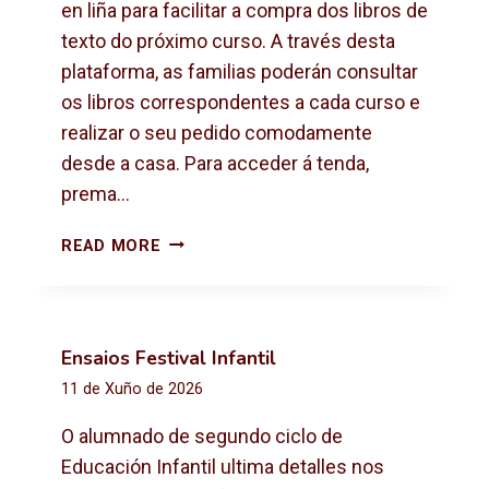
X
en liña para facilitar a compra dos libros de
T
texto do próximo curso. A través desta
O
plataforma, as familias poderán consultar
2
os libros correspondentes a cada curso e
0
2
realizar o seu pedido comodamente
6
desde a casa. Para acceder á tenda,
-
prema…
2
0
C
READ MORE
2
O
7
M
P
R
Ensaios Festival Infantil
A
11 de Xuño de 2026
D
E
O alumnado de segundo ciclo de
L
Educación Infantil ultima detalles nos
I