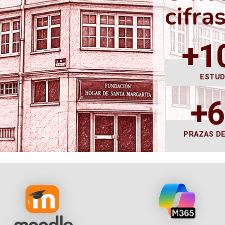
cifra
+1
ESTU
+
PRAZAS D