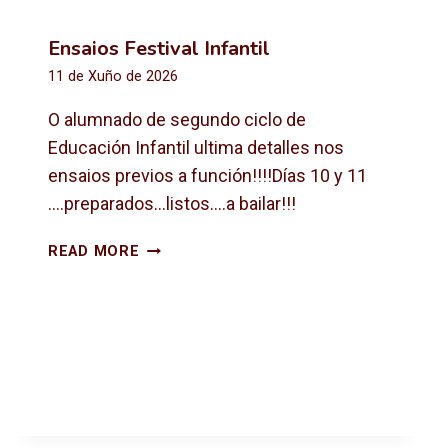
Ensaios Festival Infantil
11 de Xuño de 2026
O alumnado de segundo ciclo de
Educación Infantil ultima detalles nos
ensaios previos a función!!!!Días 10 y 11
….preparados…listos….a bailar!!!
E
READ MORE
N
S
A
I
O
S
F
E