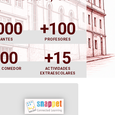
s
000
+100
DANTES
PROFESORES
600
+15
E COMEDOR
ACTIVIDADES
EXTRAESCOLARES