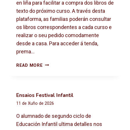
X
en liña para facilitar a compra dos libros de
T
texto do próximo curso. A través desta
O
plataforma, as familias poderán consultar
2
os libros correspondentes a cada curso e
0
2
realizar o seu pedido comodamente
6
desde a casa. Para acceder á tenda,
-
prema…
2
0
C
READ MORE
2
O
7
M
P
R
Ensaios Festival Infantil
A
11 de Xuño de 2026
D
E
O alumnado de segundo ciclo de
L
Educación Infantil ultima detalles nos
I