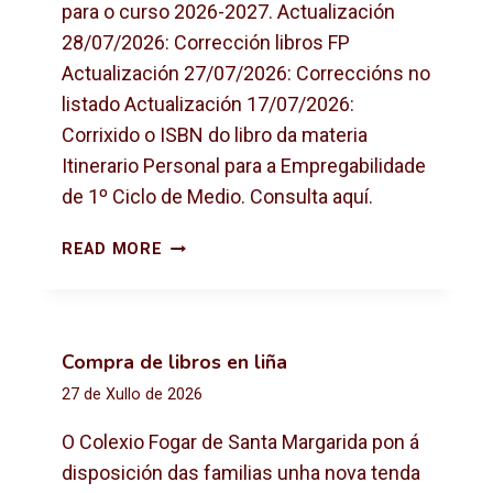
para o curso 2026-2027. Actualización
28/07/2026: Corrección libros FP
Actualización 27/07/2026: Correccións no
listado Actualización 17/07/2026:
Corrixido o ISBN do libro da materia
Itinerario Personal para a Empregabilidade
de 1º Ciclo de Medio. Consulta aquí.
L
READ MORE
I
B
R
O
Compra de libros en liña
S
27 de Xullo de 2026
D
E
O Colexio Fogar de Santa Margarida pon á
T
disposición das familias unha nova tenda
E