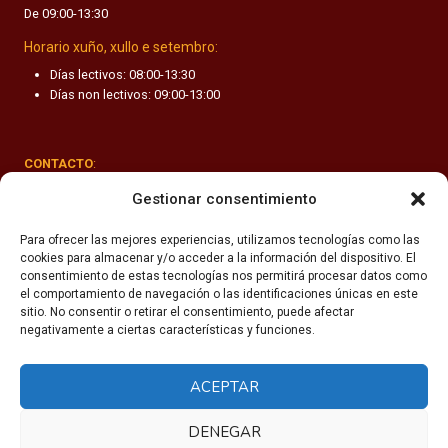
De 09:00-13:30
F
A
Horario xuño, xullo e setembro:
N
Días lectivos: 08:00-13:30
T
Días non lectivos: 09:00-13:00
I
L
CONTACTO
:
Rúa Valle-Inclán 1-3, 15011 A Coruña
Gestionar consentimiento
(+34) 981 251 090
Para ofrecer las mejores experiencias, utilizamos tecnologías como las
cookies para almacenar y/o acceder a la información del dispositivo. El
secretaria@fhsm.es
consentimiento de estas tecnologías nos permitirá procesar datos como
el comportamiento de navegación o las identificaciones únicas en este
sitio. No consentir o retirar el consentimiento, puede afectar
negativamente a ciertas características y funciones.
ACEPTAR
Política de privacidade
Aviso legal
DENEGAR