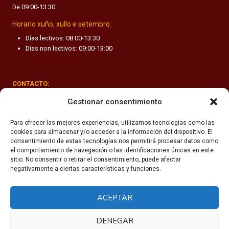
De 09:00-13:30
F
A
Horario xuño, xullo e setembro:
N
Días lectivos: 08:00-13:30
T
Días non lectivos: 09:00-13:00
I
L
CONTACTO
:
Rúa Valle-Inclán 1-3, 15011 A Coruña
Gestionar consentimiento
(+34) 981 251 090
Para ofrecer las mejores experiencias, utilizamos tecnologías como las
cookies para almacenar y/o acceder a la información del dispositivo. El
secretaria@fhsm.es
consentimiento de estas tecnologías nos permitirá procesar datos como
el comportamiento de navegación o las identificaciones únicas en este
sitio. No consentir o retirar el consentimiento, puede afectar
negativamente a ciertas características y funciones.
ACEPTAR
Política de privacidade
Aviso legal
DENEGAR