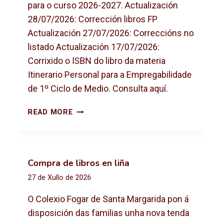
para o curso 2026-2027. Actualización
28/07/2026: Corrección libros FP
Actualización 27/07/2026: Correccións no
listado Actualización 17/07/2026:
Corrixido o ISBN do libro da materia
Itinerario Personal para a Empregabilidade
de 1º Ciclo de Medio. Consulta aquí.
L
READ MORE
I
B
R
O
Compra de libros en liña
S
27 de Xullo de 2026
D
E
O Colexio Fogar de Santa Margarida pon á
T
disposición das familias unha nova tenda
E