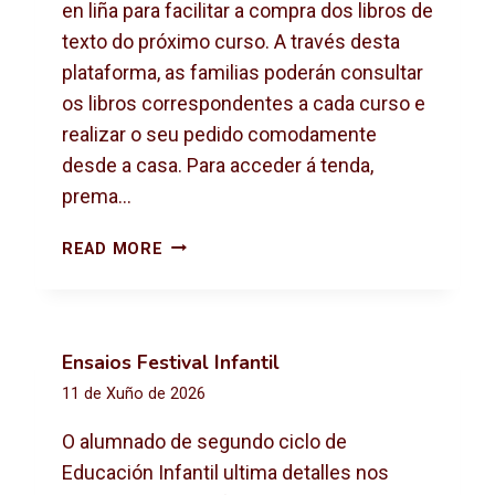
X
en liña para facilitar a compra dos libros de
T
texto do próximo curso. A través desta
O
plataforma, as familias poderán consultar
2
os libros correspondentes a cada curso e
0
2
realizar o seu pedido comodamente
6
desde a casa. Para acceder á tenda,
-
prema…
2
0
C
READ MORE
2
O
7
M
P
R
Ensaios Festival Infantil
A
11 de Xuño de 2026
D
E
O alumnado de segundo ciclo de
L
Educación Infantil ultima detalles nos
I