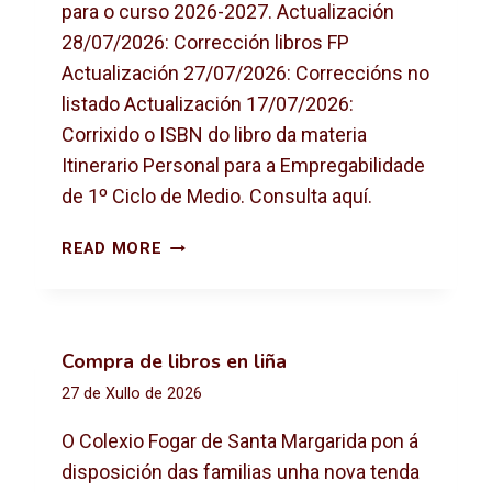
para o curso 2026-2027. Actualización
28/07/2026: Corrección libros FP
Actualización 27/07/2026: Correccións no
listado Actualización 17/07/2026:
Corrixido o ISBN do libro da materia
Itinerario Personal para a Empregabilidade
de 1º Ciclo de Medio. Consulta aquí.
L
READ MORE
I
B
R
O
Compra de libros en liña
S
27 de Xullo de 2026
D
E
O Colexio Fogar de Santa Margarida pon á
T
disposición das familias unha nova tenda
E