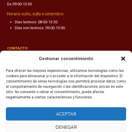
De 09:00-13:30
F
A
Horario xuño, xullo e setembro:
N
Días lectivos: 08:00-13:30
T
Días non lectivos: 09:00-13:00
I
L
CONTACTO
:
Rúa Valle-Inclán 1-3, 15011 A Coruña
Gestionar consentimiento
(+34) 981 251 090
Para ofrecer las mejores experiencias, utilizamos tecnologías como las
cookies para almacenar y/o acceder a la información del dispositivo. El
secretaria@fhsm.es
consentimiento de estas tecnologías nos permitirá procesar datos como
el comportamiento de navegación o las identificaciones únicas en este
sitio. No consentir o retirar el consentimiento, puede afectar
negativamente a ciertas características y funciones.
ACEPTAR
Política de privacidade
Aviso legal
DENEGAR