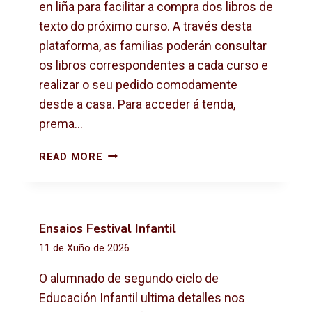
X
en liña para facilitar a compra dos libros de
T
texto do próximo curso. A través desta
O
plataforma, as familias poderán consultar
2
os libros correspondentes a cada curso e
0
2
realizar o seu pedido comodamente
6
desde a casa. Para acceder á tenda,
-
prema…
2
0
C
READ MORE
2
O
7
M
P
R
Ensaios Festival Infantil
A
11 de Xuño de 2026
D
E
O alumnado de segundo ciclo de
L
Educación Infantil ultima detalles nos
I