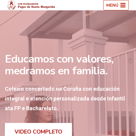
Saltar
MENÚ
ao
contido
Educamos con valores,
medramos en familia.
Colexio concertado na Coruña con educación
integral e atención personalizada desde Infantil
ata FP e Bacharelato.
VIDEO COMPLETO