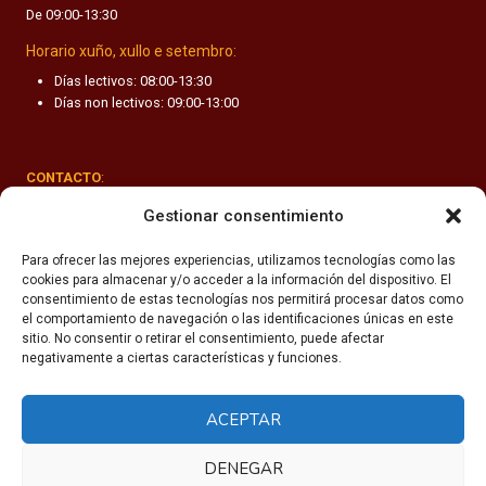
De 09:00-13:30
F
A
Horario xuño, xullo e setembro:
N
Días lectivos: 08:00-13:30
T
Días non lectivos: 09:00-13:00
I
L
CONTACTO
:
Rúa Valle-Inclán 1-3, 15011 A Coruña
Gestionar consentimiento
(+34) 981 251 090
Para ofrecer las mejores experiencias, utilizamos tecnologías como las
cookies para almacenar y/o acceder a la información del dispositivo. El
secretaria@fhsm.es
consentimiento de estas tecnologías nos permitirá procesar datos como
el comportamiento de navegación o las identificaciones únicas en este
sitio. No consentir o retirar el consentimiento, puede afectar
negativamente a ciertas características y funciones.
ACEPTAR
Política de privacidade
Aviso legal
DENEGAR