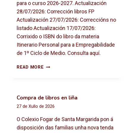
para o curso 2026-2027. Actualización
28/07/2026: Corrección libros FP
Actualización 27/07/2026: Correccións no
listado Actualización 17/07/2026:
Corrixido o ISBN do libro da materia
Itinerario Personal para a Empregabilidade
de 1º Ciclo de Medio. Consulta aquí.
L
READ MORE
I
B
R
O
Compra de libros en liña
S
27 de Xullo de 2026
D
E
O Colexio Fogar de Santa Margarida pon á
T
disposición das familias unha nova tenda
E