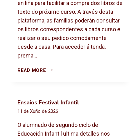
X
en liña para facilitar a compra dos libros de
T
texto do próximo curso. A través desta
O
plataforma, as familias poderán consultar
2
os libros correspondentes a cada curso e
0
2
realizar o seu pedido comodamente
6
desde a casa. Para acceder á tenda,
-
prema…
2
0
C
READ MORE
2
O
7
M
P
R
Ensaios Festival Infantil
A
11 de Xuño de 2026
D
E
O alumnado de segundo ciclo de
L
Educación Infantil ultima detalles nos
I