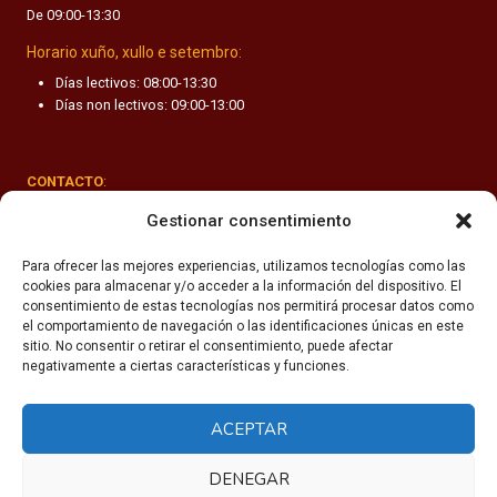
De 09:00-13:30
F
A
Horario xuño, xullo e setembro:
N
Días lectivos: 08:00-13:30
T
Días non lectivos: 09:00-13:00
I
L
CONTACTO
:
Rúa Valle-Inclán 1-3, 15011 A Coruña
Gestionar consentimiento
(+34) 981 251 090
Para ofrecer las mejores experiencias, utilizamos tecnologías como las
cookies para almacenar y/o acceder a la información del dispositivo. El
secretaria@fhsm.es
consentimiento de estas tecnologías nos permitirá procesar datos como
el comportamiento de navegación o las identificaciones únicas en este
sitio. No consentir o retirar el consentimiento, puede afectar
negativamente a ciertas características y funciones.
ACEPTAR
Política de privacidade
Aviso legal
DENEGAR