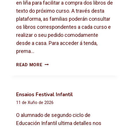
X
en liña para facilitar a compra dos libros de
T
texto do próximo curso. A través desta
O
plataforma, as familias poderán consultar
2
os libros correspondentes a cada curso e
0
2
realizar o seu pedido comodamente
6
desde a casa. Para acceder á tenda,
-
prema…
2
0
C
READ MORE
2
O
7
M
P
R
Ensaios Festival Infantil
A
11 de Xuño de 2026
D
E
O alumnado de segundo ciclo de
L
Educación Infantil ultima detalles nos
I