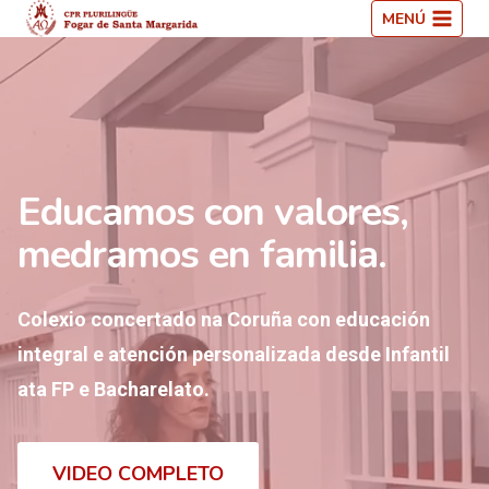
Saltar
MENÚ
ao
contido
Educamos con valores,
medramos en familia.
Colexio concertado na Coruña con educación
integral e atención personalizada desde Infantil
ata FP e Bacharelato.
VIDEO COMPLETO