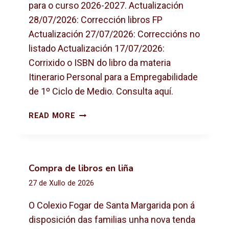
para o curso 2026-2027. Actualización
28/07/2026: Corrección libros FP
Actualización 27/07/2026: Correccións no
listado Actualización 17/07/2026:
Corrixido o ISBN do libro da materia
Itinerario Personal para a Empregabilidade
de 1º Ciclo de Medio. Consulta aquí.
L
READ MORE
I
B
R
O
Compra de libros en liña
S
27 de Xullo de 2026
D
E
O Colexio Fogar de Santa Margarida pon á
T
disposición das familias unha nova tenda
E